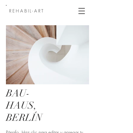
REHABIL-ART
BAU-
HAUS,
BERLÍN
Párrafo. Haz clic para editar y agregar tu