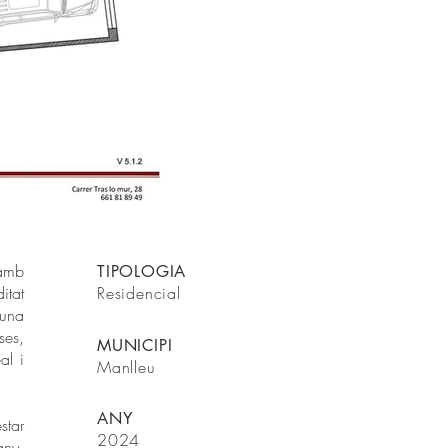
 amb
TIPOLOGIA
itat
Residencial
 una
ses,
MUNICIPI
al i
Manlleu
ANY
star
2024
any,