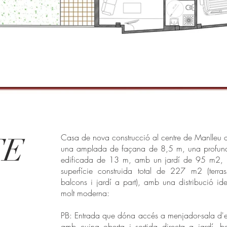
TE
Casa de nova construcció al centre de Manlleu
una amplada de façana de 8,5 m, una profund
edificada de 13 m, amb un jardí de 95 m2,
superfície construida total de 227 m2 (terras
balcons i jardí a part), amb una distribució ide
molt moderna:
PB: Entrada que dóna accés a menjador-sala d'e
amb cuina oberta i sortida directa a jardí, b