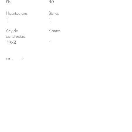
Pis
46
Habitacions
Banys
1
1
Any de
Plantes
construcció
1984
1
Ubicació
17310 Lloret de Mar, Girona, España