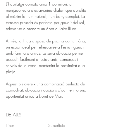
L’habitatge compta amb 1 dormitori, un 
menjador-sala d’estar-cuina diàfan que aprofita 
al màxim la llum natural, i un bany complet. La 
terrassa privada és perfecta per gaudir del sol, 
relaxar-se o prendre un àpat a l’aire lliure.
A més, la finca disposa de piscina comunitària, 
un espai ideal per refrescar-se a l’estiu i gaudir 
amb família o amics. La seva ubicació permet 
accedir fàcilment a restaurants, comerços i 
serveis de la zona, mantenint la proximitat a la 
platja.
Aquest pis ofereix una combinació perfecta de 
comoditat, ubicació i opcions d’oci, fent-lo una 
oportunitat única a Lloret de Mar.
DETALLS
Tipus
Superfície